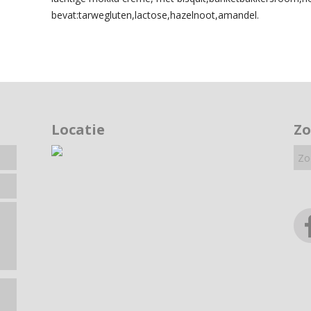
bevat:tarwegluten,lactose,hazelnoot,amandel.
Locatie
Z