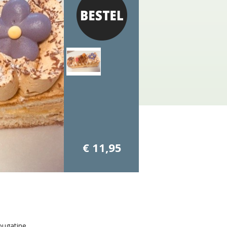
€ 11,95
ugatine.