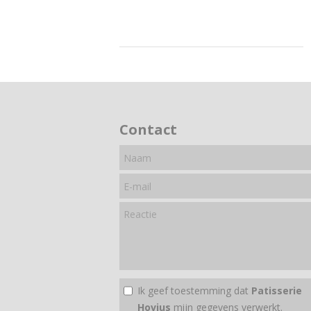
Contact
Ik geef toestemming dat
Patisserie
Hovius
mijn gegevens verwerkt.