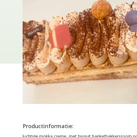
Productinformatie:
luchtige mokka creme, met bisquit,banketbakkersroom,no