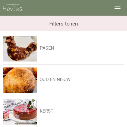
Filters tonen
Home
Shop
Nieuws
Bellen
E-
PASEN
OUD EN NIEUW
KERST