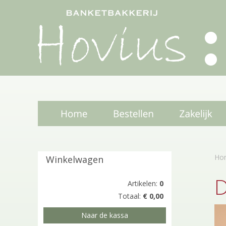
Ho
Winkelwagen
D
Artikelen:
0
Totaal:
€ 0,00
/
Naar de kassa