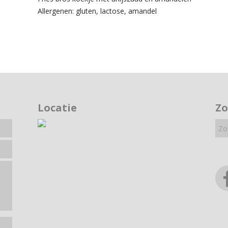
Allergenen: gluten, lactose, amandel
Locatie
Z