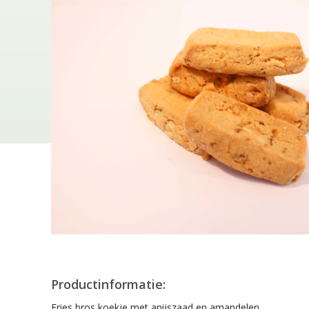
Productinformatie:
Fries bros koekje met anijszaad en amandelen