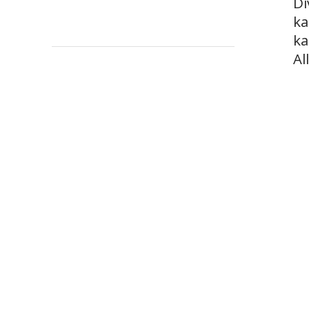
Di
ka
ka
Al