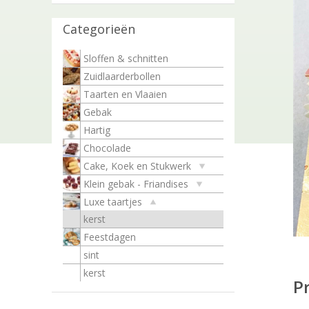
Categorieën
Sloffen & schnitten
Zuidlaarderbollen
Taarten en Vlaaien
Gebak
Hartig
Chocolade
Cake, Koek en Stukwerk
Klein gebak - Friandises
Luxe taartjes
kerst
Feestdagen
sint
kerst
P