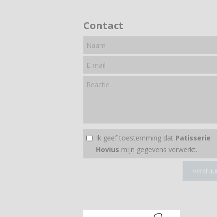
Contact
Ik geef toestemming dat
Patisserie
Hovius
mijn gegevens verwerkt.