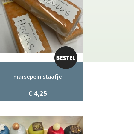
marsepein staafje
€ 4,25